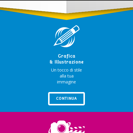
Grafica
& Illustrazione
Un tocco di stile
alla tua
immagine
CONTINUA