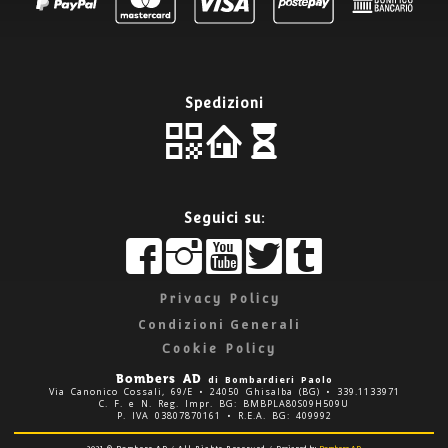
Spedizioni
Seguici su:
Privacy Policy
Edit widget
Sh
Condizioni Generali
Cookie Policy
Bombers AD
di Bombardieri Paolo
Via Canonico Cossali, 69/E • 24050 Ghisalba (BG) • 339.1133971
C. F. e N. Reg. Impr. BG: BMBPLA80S09H509U
P. IVA 03807870161 • R.E.A. BG: 409992