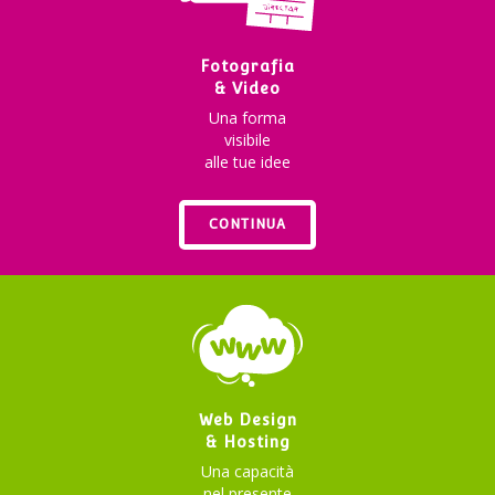
Fotografia
& Video
Una forma
visibile
alle tue idee
CONTINUA
Web Design
& Hosting
Una capacità
nel presente