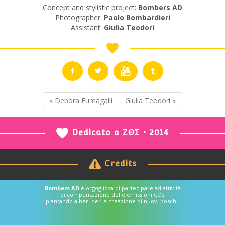
Concept and stylistic project:
Bombers AD
Photographer:
Paolo Bombardieri
Assistant:
Giulia Teodori
« Debora Fumagalli
Giulia Teodori »
Dedicato a ΖΘΣ • 2014
Credits
Bombers AD
è orgogliosa di partecipare ad attività
di compensazione delle emissioni CO2
piantando alberi per la creazione di nuovi boschi.