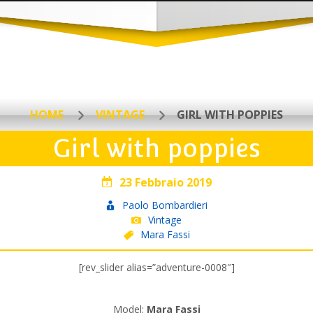
HOME
VINTAGE
GIRL WITH POPPIES
Girl with poppies
23 Febbraio 2019
Paolo Bombardieri
Vintage
Mara Fassi
[rev_slider alias=”adventure-0008″]
Model:
Mara Fassi