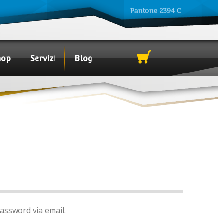
hop
Servizi
Blog
assword via email.