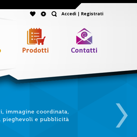
Accedi | Registrati
o
Prodotti
Contatti
li, immagine coordinata,
, pieghevoli e pubblicità