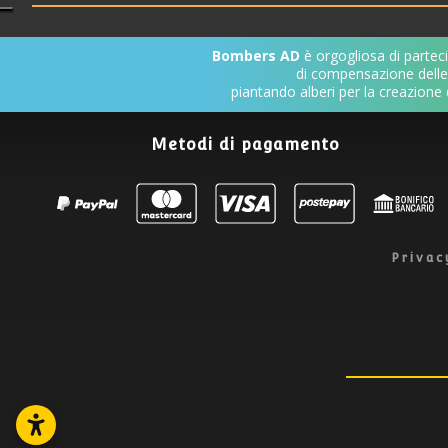
Bombers AD
è orgogliosa di parteci
di compensazione dell
piantando alberi per la creazione 
Metodi di pagamento
Privac