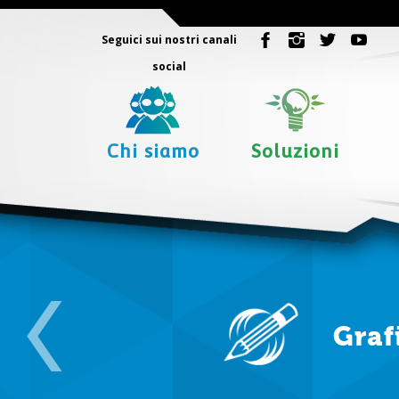
Seguici sui nostri canali
social
Chi siamo
Soluzioni
Graf