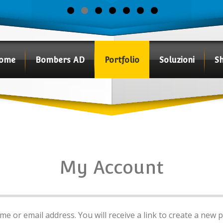
ome
Bombers AD
Portfolio
Soluzioni
S
My Account
 or email address. You will receive a link to create a new p