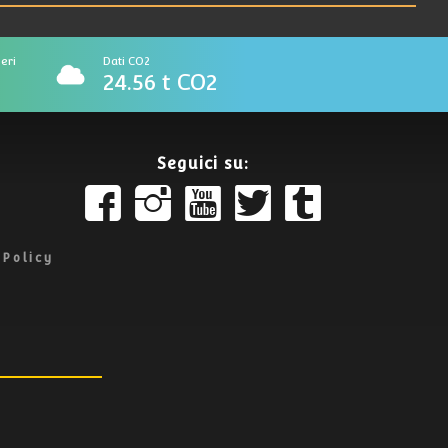
eri
Dati CO2
24.56 t CO2
Seguici su:
 Policy