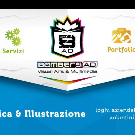
Portfoli
Servizi
loghi azienda
ica & Illustrazione
volantini