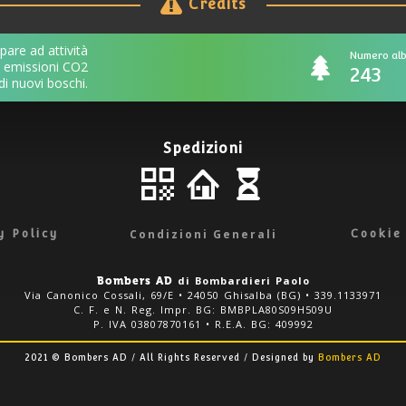
Credits
pare ad attività
Numero alb
e emissioni CO2
243
di nuovi boschi.
Spedizioni
Edit
Share
widget
Condizioni Generali
y Policy
Cookie
di Bombardieri Paolo
Bombers AD
Via Canonico Cossali, 69/E • 24050 Ghisalba (BG) • 339.1133971
C. F. e N. Reg. Impr. BG: BMBPLA80S09H509U
P. IVA 03807870161 • R.E.A. BG: 409992
2021 © Bombers AD / All Rights Reserved /
Designed by
Bombers AD