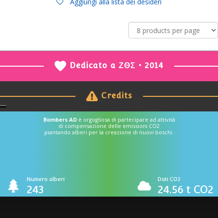
Aggiungi alla lista dei desideri
Dedicato a ΖΘΣ • 2014
Credits
Bombers AD
è orgogliosa di partecipare ad attività
di compensazione delle emissioni CO2
piantando alberi per la creazione di nuovi boschi.
Numero alberi
Dati CO2
243
24.56 t CO2