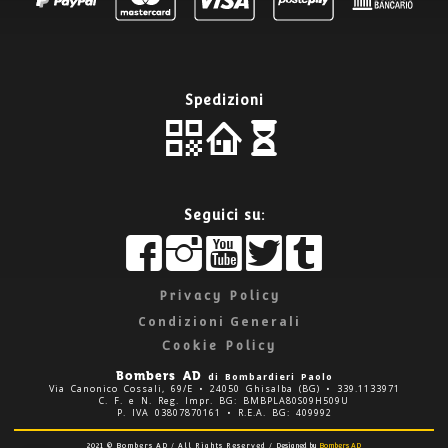
Spedizioni
Seguici su:
Privacy Policy
Edit widget
Sh
Condizioni Generali
Cookie Policy
Bombers AD
di Bombardieri Paolo
Via Canonico Cossali, 69/E • 24050 Ghisalba (BG) • 339.1133971
C. F. e N. Reg. Impr. BG: BMBPLA80S09H509U
P. IVA 03807870161 • R.E.A. BG: 409992
2021 © Bombers AD / All Rights Reserved /
Designed by
Bombers AD