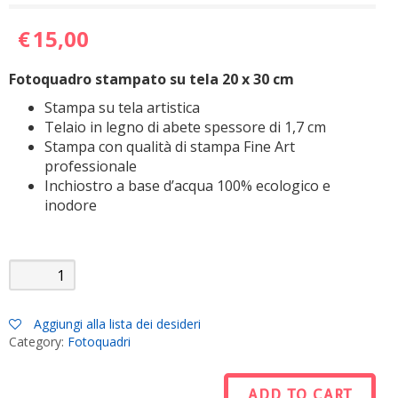
€
15,00
Fotoquadro stampato su tela 20 x 30 cm
Stampa su tela artistica
Telaio in legno di abete spessore di 1,7 cm
Stampa con qualità di stampa Fine Art
professionale
Inchiostro a base d’acqua 100% ecologico e
inodore
Stampa
su
tela
20x30
Aggiungi alla lista dei desideri
quantity
Category:
Fotoquadri
ADD TO CART